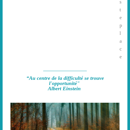
s
t
e
p
l
a
c
e
“Au centre de la difficulté se trouve
l'opportunité"
Albert Einstein